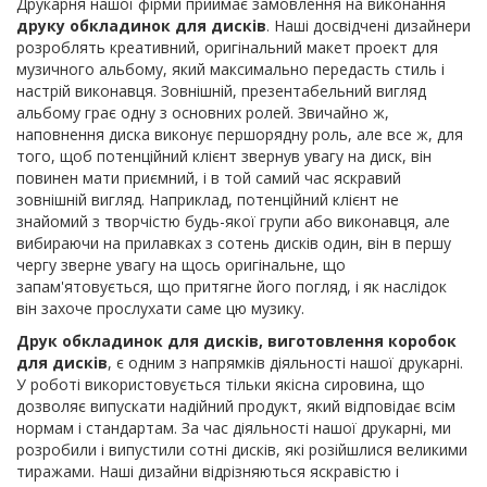
Друкарня нашої фірми приймає замовлення на виконання
друку обкладинок для дисків
. Наші досвідчені дизайнери
розроблять креативний, оригінальний макет проект для
музичного альбому, який максимально передасть стиль і
настрій виконавця. Зовнішній, презентабельний вигляд
альбому грає одну з основних ролей. Звичайно ж,
наповнення диска виконує першорядну роль, але все ж, для
того, щоб потенційний клієнт звернув увагу на диск, він
повинен мати приємний, і в той самий час яскравий
зовнішній вигляд. Наприклад, потенційний клієнт не
знайомий з творчістю будь-якої групи або виконавця, але
вибираючи на прилавках з сотень дисків один, він в першу
чергу зверне увагу на щось оригінальне, що
запам'ятовується, що притягне його погляд, і як наслідок
він захоче прослухати саме цю музику.
Друк обкладинок для дисків, виготовлення коробок
для дисків
, є одним з напрямків діяльності нашої друкарні.
У роботі використовується тільки якісна сировина, що
дозволяє випускати надійний продукт, який відповідає всім
нормам і стандартам. За час діяльності нашої друкарні, ми
розробили і випустили сотні дисків, які розійшлися великими
тиражами. Наші дизайни відрізняються яскравістю і