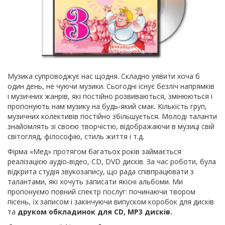
Музика супроводжує нас щодня. Складно уявити хоча б
один день, не чуючи музики. Сьогодні існує безліч напрямків
і музичних жанрів, які постійно розвиваються, змінюються і
пропонують нам музику на будь-який смак. Кількість груп,
музичних колективів постійно збільшується. Молоді таланти
знайомлять зі своєю творчістю, відображаючи в музиці свій
світогляд, філософію, стиль життя і т.д.
Фірма «Мед» протягом багатьох років займається
реалізацією аудіо-відео, CD, DVD дисків. За час роботи, була
відкрита студія звукозапису, що рада співпрацювати з
талантами, які хочуть записати якісні альбоми. Ми
пропонуємо повний спектр послуг: починаючи твором
пісень, їх записом і закінчуючи випуском коробок для дисків
та
друком обкладинок для CD, МР3 дисків.