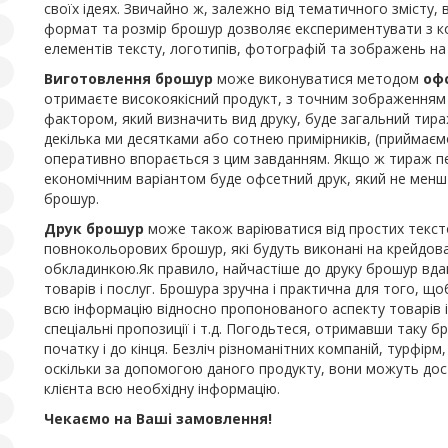
своїх ідеях. Звичайно ж, залежно від тематичного змісту
формат та розмір брошур дозволяє експериментувати з 
елементів тексту, логотипів, фотографій та зображень на
Виготовлення брошур
може виконуватися методом
оф
отримаєте високоякісний продукт, з точним зображенням то
фактором, який визначить вид друку, буде загальний тира
декілька ми десятками або сотнею примірників, (приймаєм
оперативно впорається з цим завданням. Якщо ж тираж пер
економічним варіантом буде офсетний друк, який не менш ш
брошур.
Друк брошур
може також варіюватися від простих тексто
повнокольорових брошур, які будуть виконані на крейдов
обкладинкою.Як правило, найчастіше до друку брошур вда
товарів і послуг. Брошура зручна і практична для того, 
всю інформацію відносно пропонованого аспекту товарів і по
спеціальні пропозиції і т.д. Погодьтеся, отримавши таку 
початку і до кінця. Безліч різноманітних компаній, турфір
оскільки за допомогою даного продукту, вони можуть до
клієнта всю необхідну інформацію.
Чекаємо на Ваші замовлення!