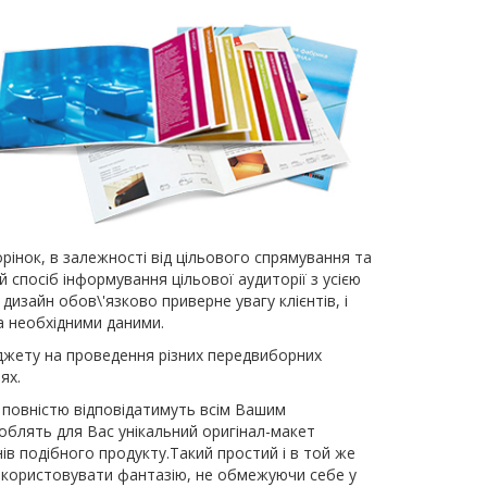
торінок, в залежності від цільового спрямування та
спосіб інформування цільової аудиторії з усією
изайн обов\'язково приверне увагу клієнтів, і
а необхідними даними.
юджету на проведення різних передвиборних
ях.
кі повністю відповідатимуть всім Вашим
облять для Вас унікальний оригінал-макет
нів подібного продукту.Такий простий і в той же
икористовувати фантазію, не обмежуючи себе у