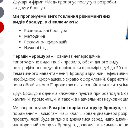
Друкарня фірми «Мед» пропонує послугу із розробки
та друку брошур.
Ми пропонуємо виготовлення різноманітних
видів брошур, які включають:
Розважальні брошури
Методичні
Рекламно-інформаційні
Наукові і т.д.
Термін «Брошура»
- означає неперіодичне
типографічне видання. Як правило, обсяг даного виду
поліграфічної продукції варіюється в розмірі від 4 до 50 с
тематичного навантаження. Брошури зручний і ефективний 
необхідною інформацією. Яскраво оформлений, барвистий д
вони обов\'язково її прочитають та ознайомляться з усім
Друк брошур є одним з ключових пунктів при розподілі б
кампаній, промо-акцій, а також в навчальних і наукових ціл
Ми запропонуємо Вам
різні варіанти друку брошур
, я
побажанням і вимогам. Наші кваліфіковані дизайнери розр
проекту, який буде вигідно відрізнятися серед інших дизай
час корисний товар як брошура, дозволяє максимально в