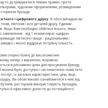
, варто дотримуватися певних правил, проте
кольорами, художнім оформленням, розміщенням
 сторінках брошур.
сетного і цифрового друку
. В обох випадках ви
нів, півтонів і всіх деталей друку. Єдиним
ж. Якщо Вам необхідно обійтися всього, лише
о замовлення - від 1 екземпляра) «цифра»
евищує півтисячі і вище - раціональним і
видко і якісно віддрукує потрібну кількість
вих (чорно-білих) до високоякісних
аному папері з виразною, яскравою
ються в рекламних цілях для просування бренду,
щоб можна було доступно і систематично помістити
слуг, їх загальні характеристики, ціни, акції,
брошуру, Ви обов\'язково ознайомитеся з нею від
м, бутиків, ресторанів використовують брошури,
ступно й ефективно донести до потенційного