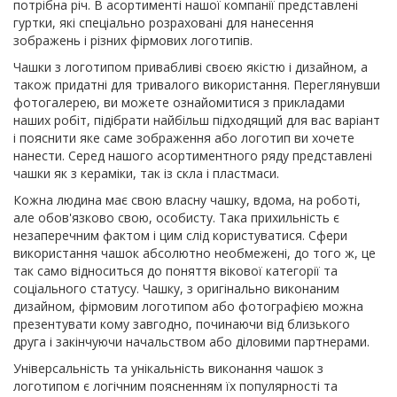
потрібна річ. В асортименті нашої компанії представлені
гуртки, які спеціально розраховані для нанесення
зображень і різних фірмових логотипів.
Чашки з логотипом привабливі своєю якістю і дизайном, а
також придатні для тривалого використання. Переглянувши
фотогалерею, ви можете ознайомитися з прикладами
наших робіт, підібрати найбільш підходящий для вас варіант
і пояснити яке саме зображення або логотип ви хочете
нанести. Серед нашого асортиментного ряду представлені
чашки як з кераміки, так із скла і пластмаси.
Кожна людина має свою власну чашку, вдома, на роботі,
але обов'язково свою, особисту. Така прихильність є
незаперечним фактом і цим слід користуватися. Сфери
використання чашок абсолютно необмежені, до того ж, це
так само відноситься до поняття вікової категорії та
соціального статусу. Чашку, з оригінально виконаним
дизайном, фірмовим логотипом або фотографією можна
презентувати кому завгодно, починаючи від близького
друга і закінчуючи начальством або діловими партнерами.
Універсальність та унікальність виконання чашок з
логотипом є логічним поясненням їх популярності та