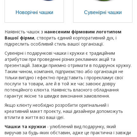
Новорічні чашки
Сувенірні чашки
Наявність чашок з
нанесеним фірмовим логотипом
Вашої фірми
, створить єдиний корпоративний дух, і
підкреслить особливий стиль вашої організації.
Сувенірні і подарункові чашки і кружки є традиційним
атрибутом при проведенні різних рекламних акцій та
презентацій. Завжди приємно отримати в подарунок кружку.
Таким чином, компанія, підприємство або організація не
тільки вигідно і ефектно представить і прорекламує свої
послуги та товари, але й в той же час завоює довіру
потенційного клієнта. Наявність власного обладнання
гарантує якісне та швидке виконання замовлення.
Якщо клієнту необхідно розробити оригінальний і
креативний макет проекту, наші дизайнери допоможуть
втілити в життя всі ваші ідеї.
Чашки та кружки
- улюблений вид подарунку, який
виручав за будь-яких обставин, адже це практична і завжди